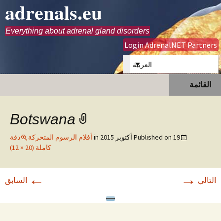
adrenals.eu
Everything about adrenal gland disorders
Login AdrenalNET Partners
العربية
انتقل
البحث
القائمة
إلى
عن:
المحتوى
Botswana
19 أكتوبر 2015
Published on
in
أفلام الرسوم المتحركة
دقة
كاملة (20 × 12)
←
→
التالي
السابق