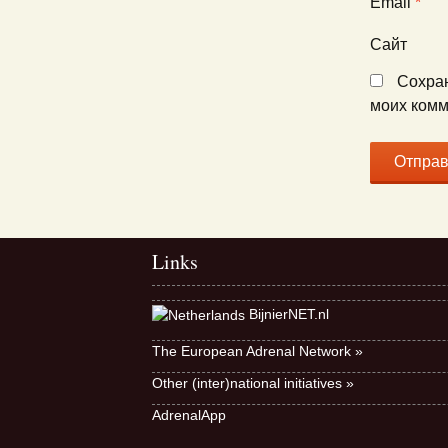
Email
*
Сайт
Сохран
моих комм
Links
BijnierNET.nl
The European Adrenal Network »
Other (inter)national initiatives »
AdrenalApp