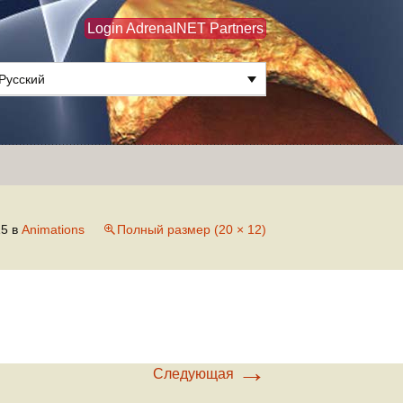
Login AdrenalNET Partners
Русский
Найти:
15
в
Animations
Полный размер (20 × 12)
→
Следующая