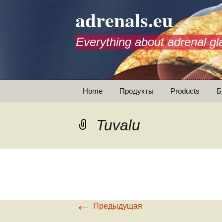
adrenals.eu
Everything about adrenal gl
Перейти
Home
Продукты
Products
Б
к
содержимому
Animations
Tuvalu
←
Предыдущая