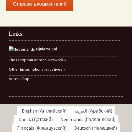
Links
BijnierNET.nl
The European Adrenal Network »
Other (inter)national initiatives »
AdrenalApp
English
(
Английский
)
العربية
(
Арабский
)
Dansk
(
Датский
)
Nederlands
(
Голландский
)
Français
(
Французский
)
Deutsch
(
Немецкий
)