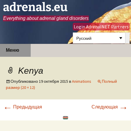
adrenals.eu
Everything about adrenal gland disorders
Login AdrenalNET Partners
Русский
Перейти
Найти:
Меню
к
содержимому
Kenya
Опубликовано
19 октября 2015
в
Animations
Полный
размер (20 × 12)
←
→
Предыдущая
Следующая