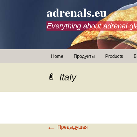
adrenals.eu
Everything about adrenal gl
Перейти
Home
Продукты
Products
Б
к
содержимому
Animations
Italy
←
Предыдущая