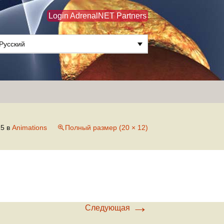
Login AdrenalNET Partners
Русский
Найти:
15
в
Animations
Полный размер (20 × 12)
→
Следующая