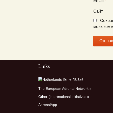
Email
*
Сайт
Сохран
моих комм
Links
BijnierNET.nl
The European Adrenal Network »
Other (inter)national initiatives »
AdrenalApp