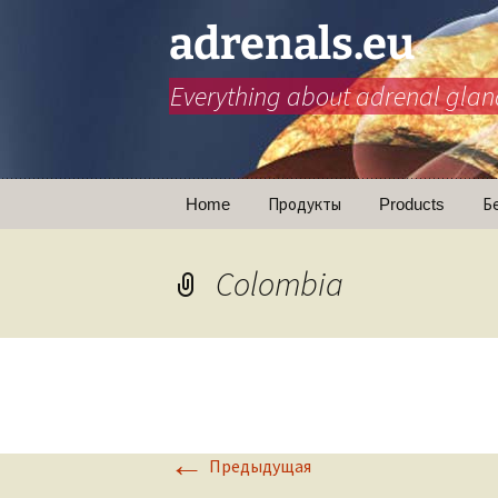
adrenals.eu
Everything about adrenal glan
Перейти
Home
Продукты
Products
Б
к
содержимому
Animations
Colombia
←
Предыдущая