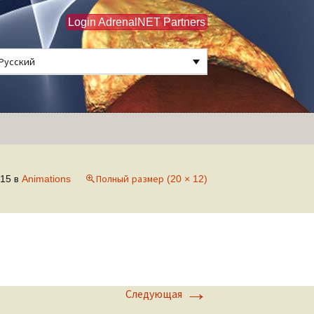
Login AdrenalNET Partners
Русский
Найти:
015
в
Animations
Полный размер (20 × 12)
→
Следующая