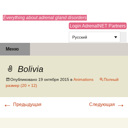
adrenals.eu
Everything about adrenal gland disorders
Login AdrenalNET Partners
Русский
Перейти
Найти:
Меню
к
содержимому
Bolivia
Опубликовано
19 октября 2015
в
Animations
Полный
размер (20 × 12)
←
→
Предыдущая
Следующая