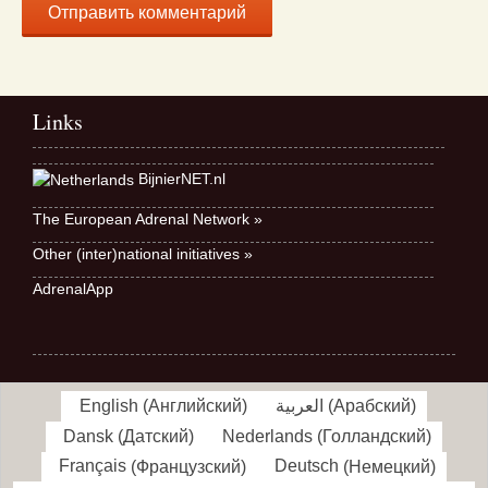
Links
BijnierNET.nl
The European Adrenal Network »
Other (inter)national initiatives »
AdrenalApp
English
(
Английский
)
العربية
(
Арабский
)
Dansk
(
Датский
)
Nederlands
(
Голландский
)
Français
(
Французский
)
Deutsch
(
Немецкий
)