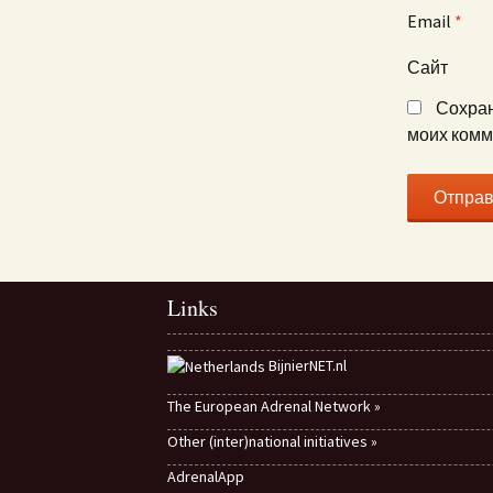
Email
*
Сайт
Сохран
моих комм
Links
BijnierNET.nl
The European Adrenal Network »
Other (inter)national initiatives »
AdrenalApp