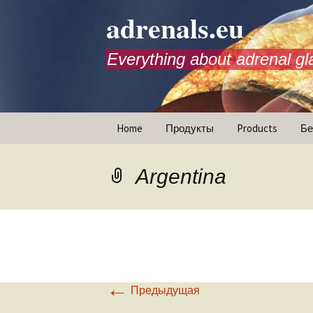
adrenals.eu
Everything about adrenal gl
Перейти
Home
Продукты
Products
Бе
к
содержимому
Animations
Argentina
←
Предыдущая