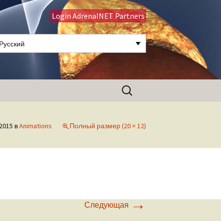
Login AdrenalNET Partners
Русский
Найти:
2015
в
Animations
Полный размер (20 × 12)
→
Следующая