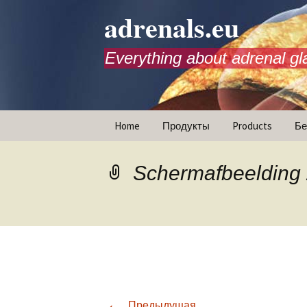
adrenals.eu
Everything about adrenal gl
Перейти
Home
Продукты
Products
Бе
к
содержимому
Animations
Scherm­afbeelding
←
Предыдущая