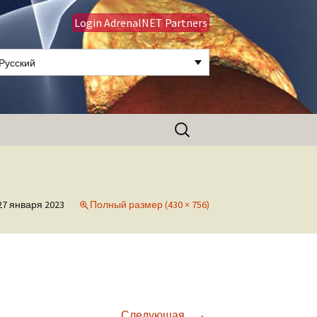
Login AdrenalNET Partners
Русский
Найти:
27 января 2023
Полный размер (430 × 756)
→
Следующая