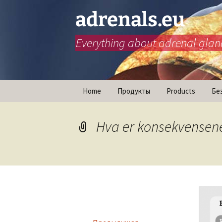
adrenals.eu
Everything about adrenal glan
Перейти
Home
Продукты
Products
Бе
к
содержимому
Animations
Hva er konsekvensene