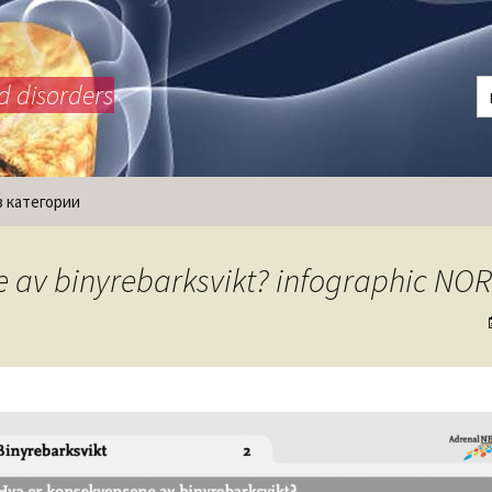
d disorders
з категории
 av binyrebarksvikt? infographic NOR