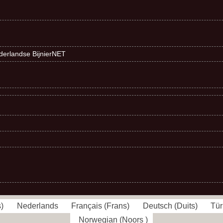
ederlandse BijnierNET
s
)
Nederlands
Français
(
Frans
)
Deutsch
(
Duits
)
Tür
Norwegian
(
Noors
)