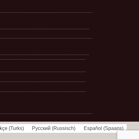
kçe
(
Turks
)
Русский
(
Russisch
)
Español
(
Spaans
)