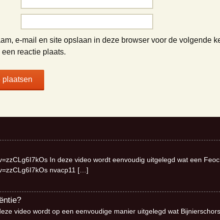
am, e-mail en site opslaan in deze browser voor de volgende k
een reactie plaats.
v=zzCLg6I7kOs In deze video wordt eenvoudig uitgelegd wat een Feo
?v=zzCLg6I7kOs nvacp11
[…]
ëntie?
deze video wordt op een eenvoudige manier uitgelegd wat Bijnierschor