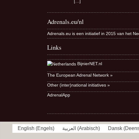
[…]
Adrenals.eu/nl
Adrenals.eu is een initiatief in 2015 van het N
Links
BijnierNET.nl
The European Adrenal Network »
Other (inter)national initiatives »
AdrenalApp
English
(
Engels
)
العربية
(
Arabisch
)
Dansk
(
Deen