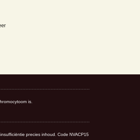
eer
chromocytoom is.
sinsufficiëntie precies inhoud. Code NVACP15