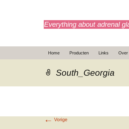
adrenals.eu
Everything about adrenal gl
Ga
Home
Producten
Links
Over
naar
de
BijnierAPP
inhoud
South_Georgia
Animaties
Basic Info
Brochures
T
←
Noodinjectie
Vorige