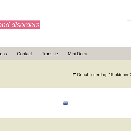
and disorders
 ons
Contact
Transitie
Mini Docu
Gepubliceerd op
19 oktober
ransitie