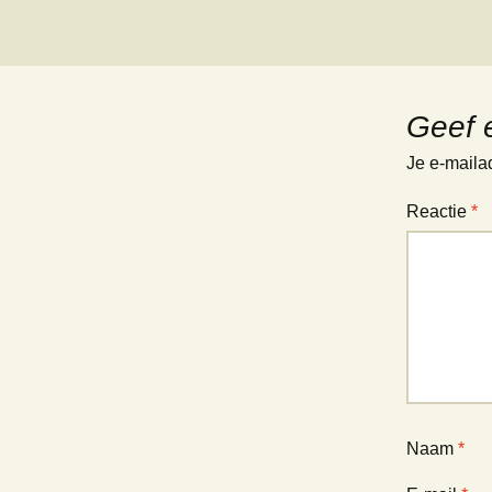
Geef 
Je e-maila
Reactie
*
Naam
*