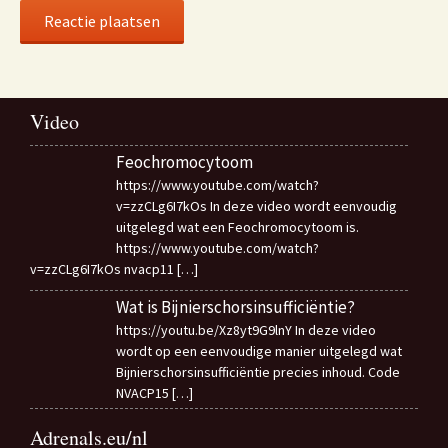
Video
Feochromocytoom
https://www.youtube.com/watch?
v=zzCLg6I7kOs In deze video wordt eenvoudig
uitgelegd wat een Feochromocytoom is.
https://www.youtube.com/watch?
v=zzCLg6I7kOs nvacp11
[…]
Wat is Bijnierschorsinsufficiëntie?
https://youtu.be/Xz8yt9G9lnY In deze video
wordt op een eenvoudige manier uitgelegd wat
Bijnierschorsinsufficiëntie precies inhoud. Code
NVACP15
[…]
Adrenals.eu/nl