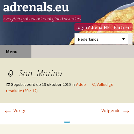
adrenals.eu
Everything about adrenal gland disorders
Login AdrenalNET Partners
Nederlands
Ga
Zoeken
Menu
naar
naar:
de
inhoud
San_Marino
Gepubliceerd op
19 oktober 2015
in
Video
Volledige
resolutie (20 × 12)
←
→
Vorige
Volgende