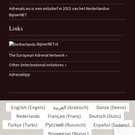
Adrenals.eu is een initiatief in 2015 van het Nederlandse
BijnierNET
Links
BijnierNET.nl
The European Adrenal Network »
Other (inter)national initiatives »
AdrenalApp
English
(
Engels
)
العربية
(
Arabisch
)
Dansk
(
Deens
)
Nederlands
Français
(
Frans
)
Deutsch
(
Duits
)
Türkçe
(
Turks
)
Русский
(
Russisch
)
Español
(
Spaans
)
Norwegian
(
Noors
)