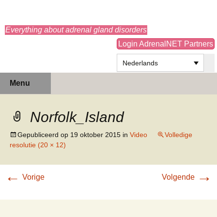
adrenals.eu
Everything about adrenal gland disorders
Login AdrenalNET Partners
Nederlands
Ga
Zoeken
Menu
naar
naar:
de
inhoud
Norfolk_Island
Gepubliceerd op
19 oktober 2015
in
Video
Volledige
resolutie (20 × 12)
←
→
Vorige
Volgende