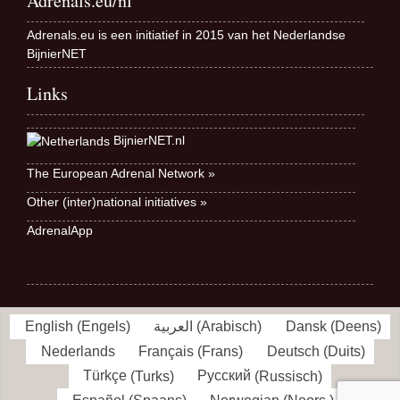
Adrenals.eu/nl
Adrenals.eu is een initiatief in 2015 van het Nederlandse
BijnierNET
Links
BijnierNET.nl
The European Adrenal Network »
Other (inter)national initiatives »
AdrenalApp
English
(
Engels
)
العربية
(
Arabisch
)
Dansk
(
Deens
)
Nederlands
Français
(
Frans
)
Deutsch
(
Duits
)
Türkçe
(
Turks
)
Русский
(
Russisch
)