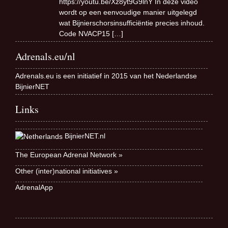
https://youtu.be/Xz8yt9G9lnY In deze video
wordt op een eenvoudige manier uitgelegd
wat Bijnierschorsinsufficiëntie precies inhoud.
Code NVACP15
[…]
Adrenals.eu/nl
Adrenals.eu is een initiatief in 2015 van het Nederlandse
BijnierNET
Links
BijnierNET.nl
The European Adrenal Network »
Other (inter)national initiatives »
AdrenalApp