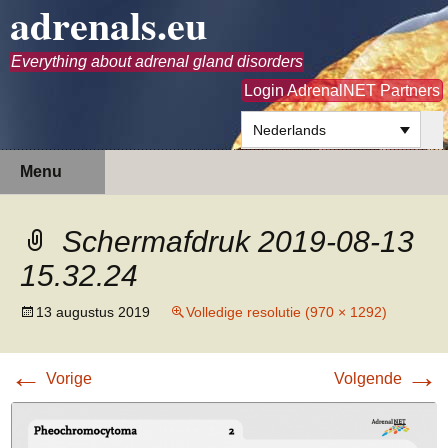
adrenals.eu
Everything about adrenal gland disorders
Login AdrenalNET Partners
Nederlands
Ga
Zoeken
Menu
naar
naar:
de
inhoud
Schermafdruk 2019-08-13
15.32.24
13 augustus 2019
Volledige resolutie (970 × 1292)
←
→
Vorige
Volgende