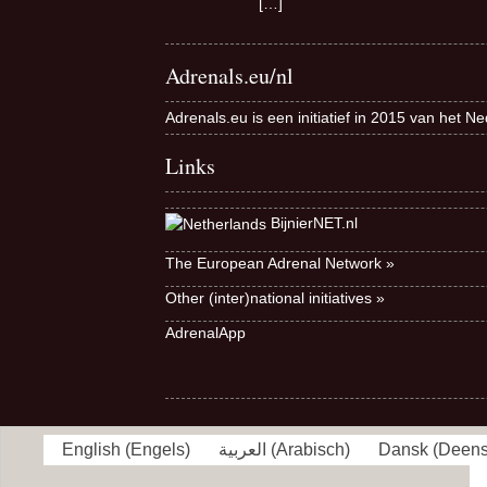
[…]
Adrenals.eu/nl
Adrenals.eu is een initiatief in 2015 van het N
Links
BijnierNET.nl
The European Adrenal Network »
Other (inter)national initiatives »
AdrenalApp
English
(
Engels
)
العربية
(
Arabisch
)
Dansk
(
Deen