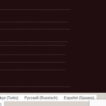
kçe
(
Turks
)
Русский
(
Russisch
)
Español
(
Spaans
)
s
)