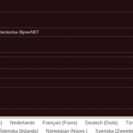
ederlandse BijnierNET
s
)
Nederlands
Français
(
Frans
)
Deutsch
(
Duits
)
Tür
Íslenska
(
Ijslands
)
Norwegian
(
Noors
)
Svenska
(
Zweed