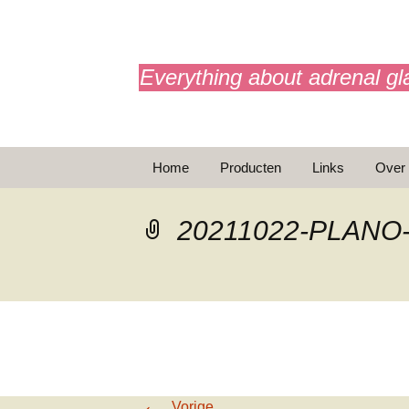
adrenals.eu
Everything about adrenal gl
Ga
Home
Producten
Links
Over
naar
de
BijnierAPP
inhoud
20211022-PLANO-
Animaties
Basic Info
Brochures
T
Noodinjectie
←
Vorige