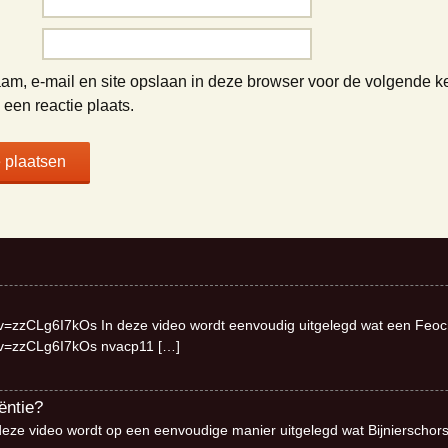
am, e-mail en site opslaan in deze browser voor de volgende k
een reactie plaats.
v=zzCLg6I7kOs In deze video wordt eenvoudig uitgelegd wat een Feo
?v=zzCLg6I7kOs nvacp11
[…]
ëntie?
deze video wordt op een eenvoudige manier uitgelegd wat Bijnierschor