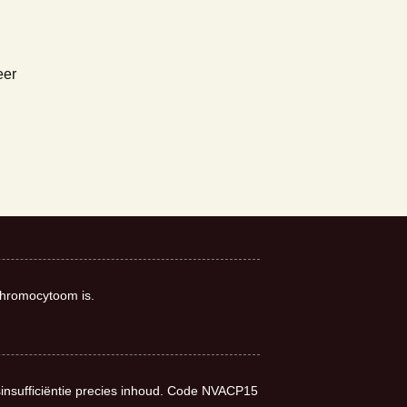
eer
chromocytoom is.
sinsufficiëntie precies inhoud. Code NVACP15