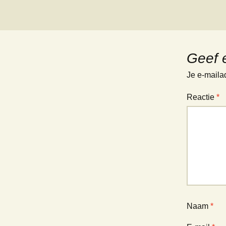
Geef 
Je e-maila
Reactie
*
Naam
*