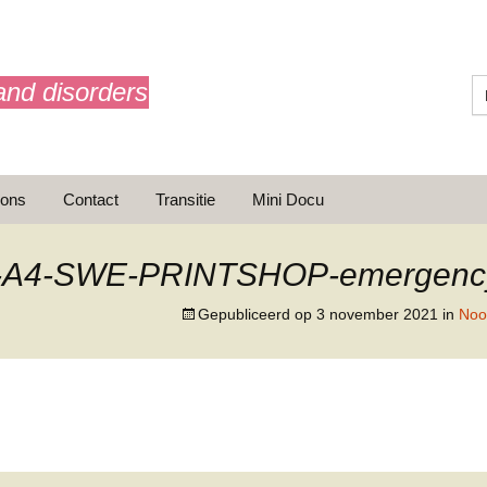
and disorders
 ons
Contact
Transitie
Mini Docu
A4-SWE-PRINTSHOP-emergency-
Gepubliceerd op
3 november 2021
in
Nood
ransitie