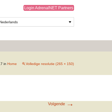
Login AdrenalNET Partners
Nederlands
Zoeken
naar:
17
in
Home
Volledige resolutie (265 × 150)
→
Volgende