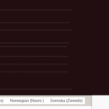
ns
)
Norwegian
(
Noors
)
Svenska
(
Zweeds
)