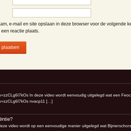
am, e-mail en site opslaan in deze browser voor de volgende k
een reactie plaats.
v=zzCLg6I7kOs In deze video wordt eenvoudig uitgelegd wat een Feo
?v=zzCLg6I7kOs nvacp11
[…]
ëntie?
deze video wordt op een eenvoudige manier uitgelegd wat Bijnierschor