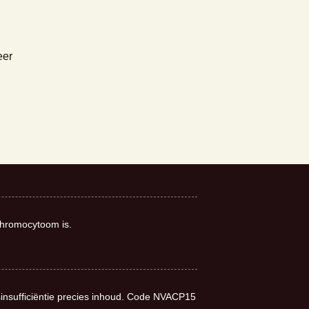
eer
chromocytoom is.
sinsufficiëntie precies inhoud. Code NVACP15