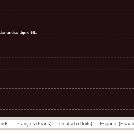
ederlandse BijnierNET
ands
Français
(
Frans
)
Deutsch
(
Duits
)
Español
(
Spaa