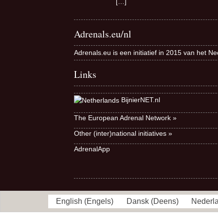
[…]
Adrenals.eu/nl
Adrenals.eu is een initiatief in 2015 van het N
Links
BijnierNET.nl
The European Adrenal Network »
Other (inter)national initiatives »
AdrenalApp
English
(
Engels
)
Dansk
(
Deens
)
Nederl