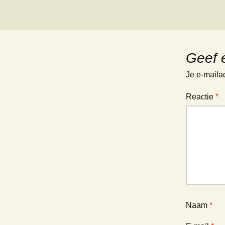
Geef 
Je e-maila
Reactie
*
Naam
*