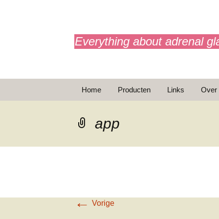
adrenals.eu
Everything about adrenal gl
Ga
Home
Producten
Links
Over
naar
de
BijnierAPP
inhoud
app
Animaties
Basic Info
Brochures
T
←
Noodinjectie
Vorige