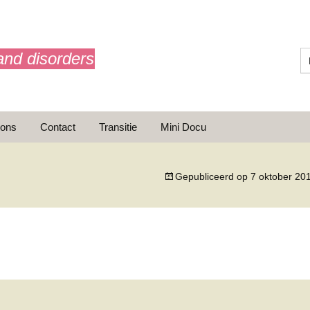
and disorders
 ons
Contact
Transitie
Mini Docu
Gepubliceerd op
7 oktober 20
ransitie