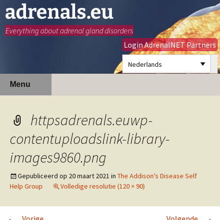
adrenals.eu
Everything about adrenal gland disorders
Login AdrenalNET Partners
Nederlands
Ga
Zoeken
Menu
naar
naar:
de
inhoud
httpsadrenals.euwp-
contentuploadslink-library-
images9860.png
Gepubliceerd op
20 maart 2021
in
The Addison’s Disease Self
Help Group
Volledige resolutie (120 × 90)
←
→
Vorige
Volgende