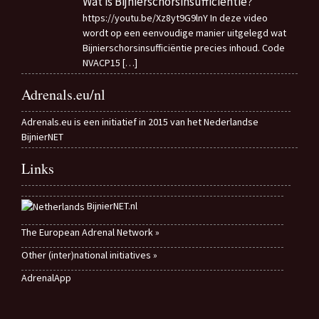
Wat is Bijnierschorsinsufficiëntie?
https://youtu.be/Xz8yt9G9lnY In deze video
wordt op een eenvoudige manier uitgelegd wat
Bijnierschorsinsufficiëntie precies inhoud. Code
NVACP15
[…]
Adrenals.eu/nl
Adrenals.eu is een initiatief in 2015 van het Nederlandse
BijnierNET
Links
BijnierNET.nl
The European Adrenal Network »
Other (inter)national initiatives »
AdrenalApp