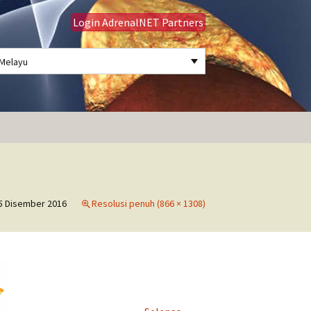
Login AdrenalNET Partners
Melayu
Cari:
5 Disember 2016
Resolusi penuh (866 × 1308)