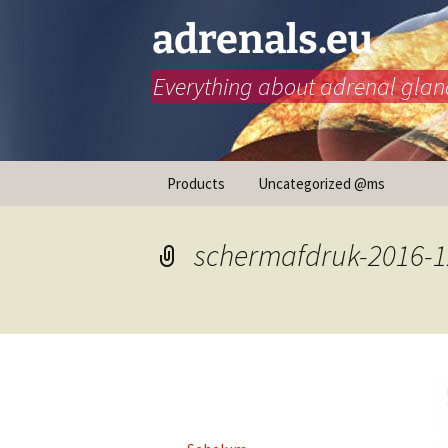
adrenals.eu
Everything about adrenal glan
Langkau
Products
Uncategorized @ms
ke
kandungan
schermafdruk-2016-1