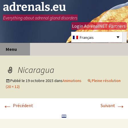
adrenals.eu
Everything about adrenal gland disorders
Login AdrenalNET Partners
Français
Aller
Recherc
Menu
au
contenu
Nicaragua
Publié le
19 octobre 2015
dans
Animations
Pleine résolution
(20 × 12)
←
→
Précédent
Suivant