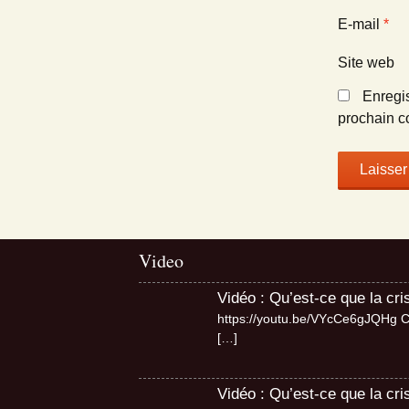
E-mail
*
Site web
Enregi
prochain c
Video
Vidéo : Qu’est-ce que la cr
https://youtu.be/VYcCe6gJQHg Cri
[…]
Vidéo : Qu’est-ce que la cri