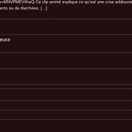
=MNVPMEV4heQ Ce clip animé explique ce qu’est une crise addisonien
ents ou de diarrhées,
[…]
teuse