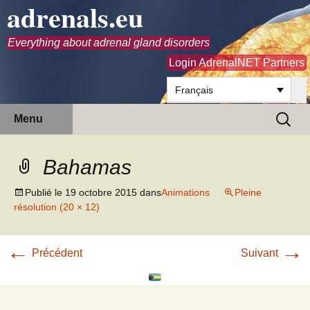
adrenals.eu
Everything about adrenal gland disorders
Login AdrenalNET Partners
Français
Aller
Recherc
Menu
au
contenu
Bahamas
Publié le
19 octobre 2015
dans
Animations
Pleine
résolution (20 × 12)
←
→
Précédent
Suivant