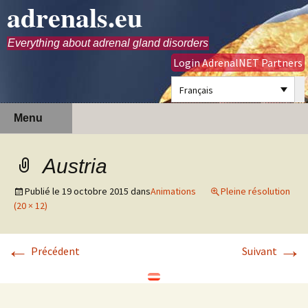
adrenals.eu
Everything about adrenal gland disorders
Login AdrenalNET Partners
Français
Aller
Recherc
Menu
au
contenu
Austria
Publié le
19 octobre 2015
dans
Animations
Pleine résolution
(20 × 12)
←
→
Précédent
Suivant