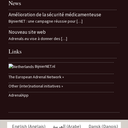
News
Amélioration de la sécurité médicamenteuse
BijnierNET : une campagne réussie pour
[…]
Nouveau site web
Adrenals.eu vise à donner des
[…]
Links
BijnierNET.nl
The European Adrenal Network »
Other (inter)national initiatives »
AdrenalApp
English
(
Anglais
)
العربية
(
Arabe
)
Dansk
(
Danois
)