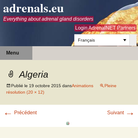
adrenals.eu
Everything about adrenal gland disorders
Login AdrenalNET Partners
Français
Aller
Recherc
Menu
au
contenu
Algeria
Publié le
19 octobre 2015
dans
Animations
Pleine
résolution (20 × 12)
←
→
Précédent
Suivant