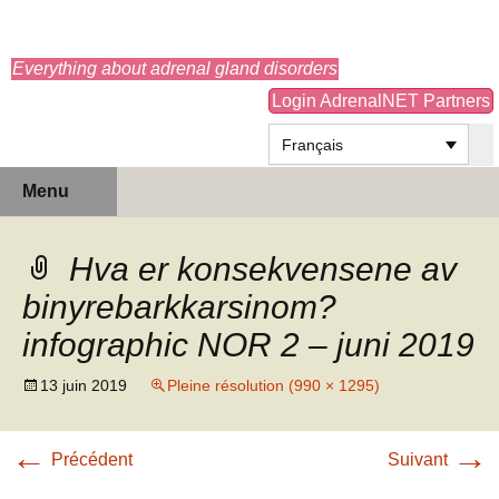
adrenals.eu
Everything about adrenal gland disorders
Login AdrenalNET Partners
Français
Aller
Recherc
Menu
au
contenu
Hva er konsekvensene av
binyrebarkkarsinom?
infographic NOR 2 – juni 2019
13 juin 2019
Pleine résolution (990 × 1295)
←
→
Précédent
Suivant