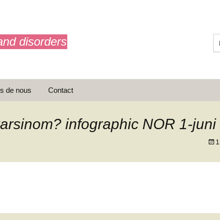
and disorders
s de nous
Contact
karsinom? infographic NOR 1-juni
1