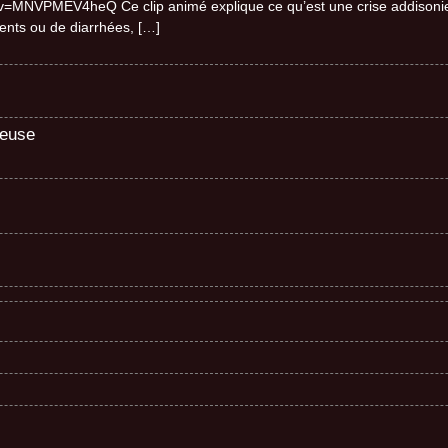
=MNVPMEV4heQ Ce clip animé explique ce qu’est une crise addisonien
ents ou de diarrhées,
[…]
teuse