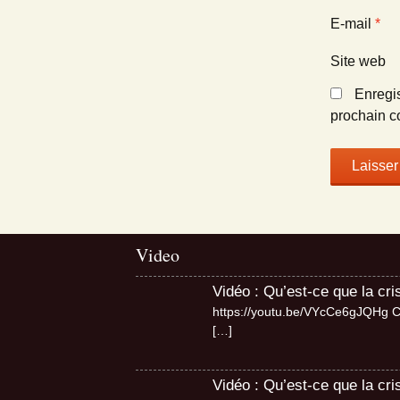
E-mail
*
Site web
Enregi
prochain c
Video
Vidéo : Qu’est-ce que la cr
https://youtu.be/VYcCe6gJQHg Cri
[…]
Vidéo : Qu’est-ce que la cri