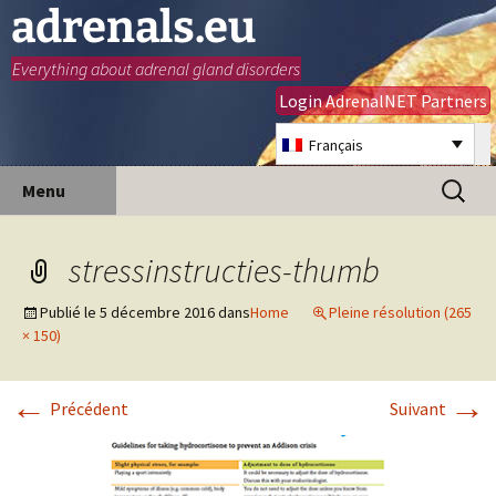
adrenals.eu
Everything about adrenal gland disorders
Login AdrenalNET Partners
Français
Aller
Recherc
Menu
au
contenu
stressinstructies-thumb
Publié le
5 décembre 2016
dans
Home
Pleine résolution (265
× 150)
←
→
Précédent
Suivant