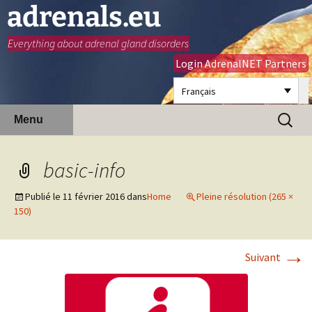
adrenals.eu
Everything about adrenal gland disorders
Login AdrenalNET Partners
Français
Aller
Recherc
Menu
au
contenu
basic-info
Publié le
11 février 2016
dans
Home
Pleine résolution (265 ×
150)
→
Suivant