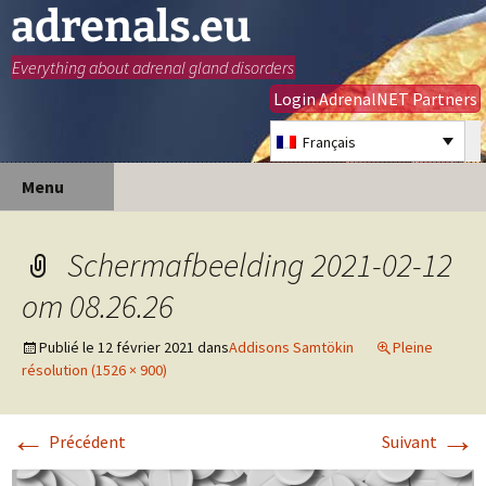
adrenals.eu
Everything about adrenal gland disorders
Login AdrenalNET Partners
Français
Aller
Recherc
Menu
au
contenu
Schermafbeelding 2021-02-12
om 08.26.26
Publié le
12 février 2021
dans
Addisons Samtökin
Pleine
résolution (1526 × 900)
←
→
Précédent
Suivant