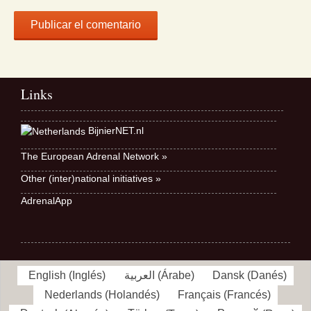
Links
BijnierNET.nl
The European Adrenal Network »
Other (inter)national initiatives »
AdrenalApp
English
(
Inglés
)
العربية
(
Árabe
)
Dansk
(
Danés
)
Nederlands
(
Holandés
)
Français
(
Francés
)