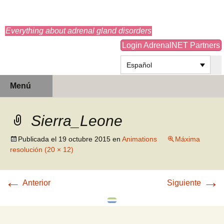
adrenals.eu
Everything about adrenal gland disorders
Login AdrenalNET Partners
Español
Saltar
Buscar:
Menú
al
contenido
Sierra_Leone
Publicada el
19 octubre 2015
en
Animations
Máxima
resolución (20 × 12)
←
→
Anterior
Siguiente