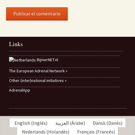
Links
BijnierNET.nl
The European Adrenal Network »
Other (inter)national initiatives »
AdrenalApp
English
(
Inglés
)
العربية
(
Árabe
)
Dansk
(
Danés
)
Nederlands
(
Holandés
)
Français
(
Francés
)