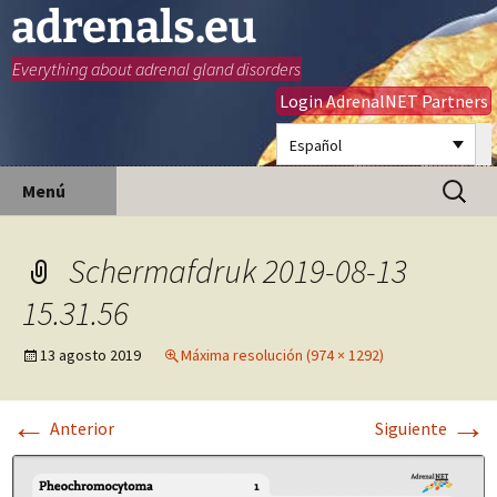
adrenals.eu
Everything about adrenal gland disorders
Login AdrenalNET Partners
Español
Saltar
Buscar:
Menú
al
contenido
Schermafdruk 2019-08-13
15.31.56
13 agosto 2019
Máxima resolución (974 × 1292)
←
→
Anterior
Siguiente