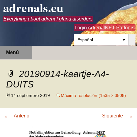
adrenals.eu
Everything about adrenal gland disorders
Login AdrenalNET Partners
Español
Saltar
Buscar:
Menú
al
contenido
20190914-kaartje-A4-
DUITS
14 septiembre 2019
Máxima resolución (1535 × 3508)
←
→
Anterior
Siguiente