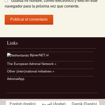
Guarda mi nombre, correo electrónico y web en este
navegador para la próxima vez que comente.
Links
BijnierNET.nl
The European Adrenal Network »
Other (inter)national initiatives »
AdrenalApp
English
(
Inglés
)
العربية
(
Árabe
)
Dansk
(
Danés
)