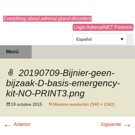
adrenals.eu
Everything about adrenal gland disorders
Login AdrenalNET Partners
Español
Saltar
Buscar:
Menú
al
contenido
20190709-Bijnier-geen-
bijzaak-D-basis-emergency-
kit-NO-PRINT3.png
19 octubre 2015
Máxima resolución (948 × 1342)
←
→
Anterior
Siguiente