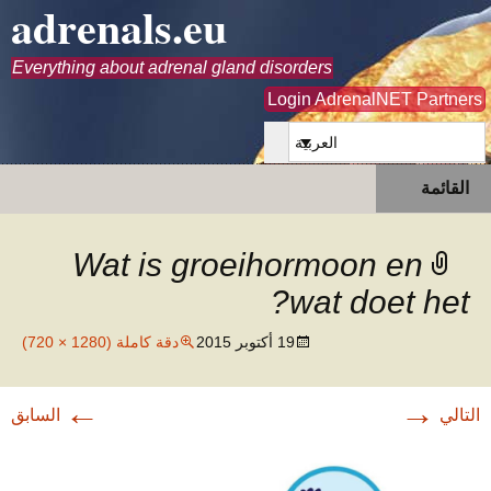
adrenals.eu
Everything about adrenal gland disorders
Login AdrenalNET Partners
العربية
انتقل
البحث
القائمة
إلى
عن:
المحتوى
Wat is groeihormoon en
wat doet het?
19 أكتوبر 2015
دقة كاملة (1280 × 720)
←
→
التالي
السابق