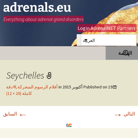
adrenals.eu
Everything about adrenal gland disorders
Login AdrenalNET Partners
العربية
انتقل
البحث
القائمة
إلى
عن:
المحتوى
Seychelles
19 أكتوبر 2015
Published on
in
أفلام الرسوم المتحركة
دقة
كاملة (20 × 12)
←
→
التالي
السابق