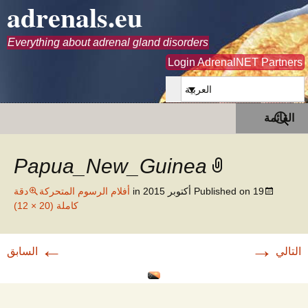
adrenals.eu
Everything about adrenal gland disorders
Login AdrenalNET Partners
العربية
انتقل
البحث
القائمة
إلى
عن:
المحتوى
Papua_New_Guinea
19 أكتوبر 2015
Published on
in
أفلام الرسوم المتحركة
دقة
كاملة (20 × 12)
←
→
التالي
السابق