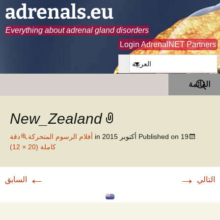
adrenals.eu
Everything about adrenal gland disorders
Login AdrenalNET Partners
العربية
انتقل
البحث
القائمة
إلى
عن:
المحتوى
New_Zealand
19 أكتوبر 2015
Published on
in
أفلام الرسوم المتحركة
دقة
كاملة (20 × 12)
←
→
التالي
السابق