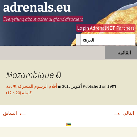
adrenals.eu
Everything about adrenal gland disorders
Login AdrenalNET Partners
العربية
انتقل
البحث
القائمة
إلى
عن:
المحتوى
Mozambique
19 أكتوبر 2015
Published on
in
أفلام الرسوم المتحركة
دقة
كاملة (20 × 12)
←
→
التالي
السابق