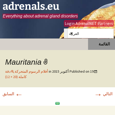
adrenals.eu
Everything about adrenal gland disorders
Login AdrenalNET Partners
العربية
انتقل
البحث
القائمة
إلى
عن:
المحتوى
Mauritania
19 أكتوبر 2015
Published on
in
أفلام الرسوم المتحركة
دقة
كاملة (20 × 12)
←
→
التالي
السابق