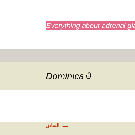
adrenals.eu
Everything about adrenal gl
Dominica
←
السابق