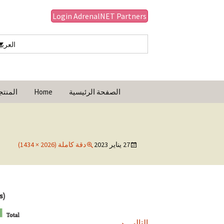
Login AdrenalNET Partners
العربي
انتقل
البحث
الصفحة الرئيسية
Home
المنت
إلى
عن:
المحتوى
أفلام الرسوم المت
27 يناير 2023
دقة كاملة (2026 × 1434)
→
التالي