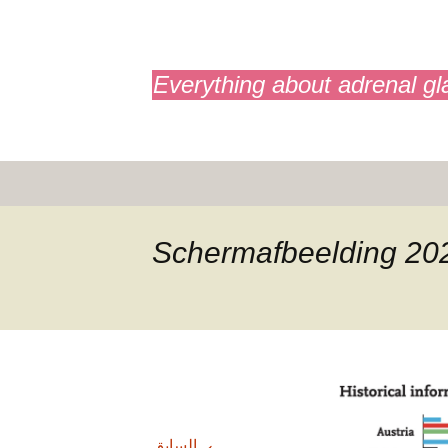
adrenals.eu
Everything about adrenal gl
Scherm­afbeelding 20
←
السابق