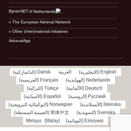
BijnierNET.nl
The European Adrenal Network »
Other (inter)national initiatives »
AdrenalApp
English
(
الإنجليزية
)
العربية
Dansk
(
الدانماركية
)
Nederlands
(
الهولندية
)
Français
(
الفرنسية
)
Deutsch
(
الألمانية
)
Türkçe
(
التركية
)
Русский
(
الروسية
)
Español
(
الأسبانية
)
Íslenska
(
الأيسلاندية
)
Norwegian
(
البوكمالية النرويجية
)
Svenska
(
السويدية
)
简体中文
(
الصينية المبسطة
)
Ελληνικα
(
اليونانية
)
)
Malay
(
Melayu