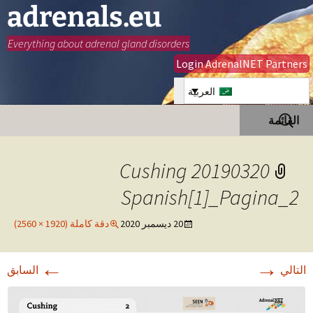
adrenals.eu
Everything about adrenal gland disorders
Login AdrenalNET Partners
العربية
انتقل
البحث
القائمة
إلى
عن:
المحتوى
20190320 Cushing
Spanish[1]_Pagina_2
20 ديسمبر 2020
دقة كاملة (1920 × 2560)
←
→
التالي
السابق